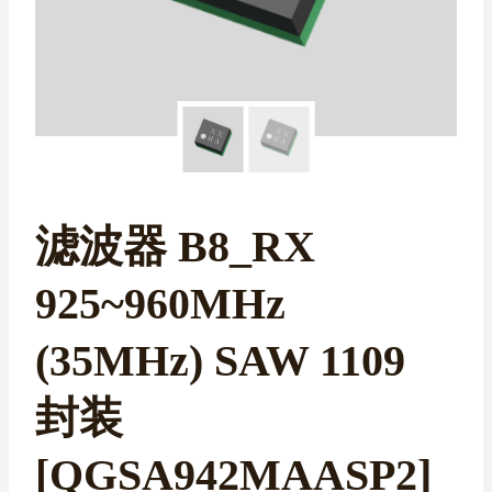
滤波器 B8_RX
925~960MHz
(35MHz) SAW 1109
封装
[QGSA942MAASP2]