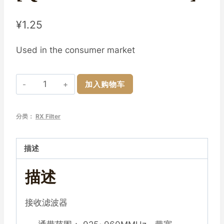
¥
1.25
Used in the consumer market
滤
加入购物车
波
器
分类：
RX Filter
B8_RX
925~960MHz
(35MHz)
描述
SAW
描述
1109
封
装
接收滤波器
[QGSA942MAASP2]