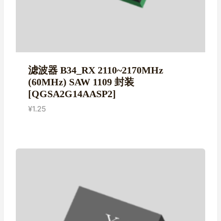
滤波器 B34_RX 2110~2170MHz
(60MHz) SAW 1109 封装
[QGSA2G14AASP2]
¥
1.25