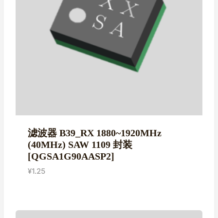
滤波器 B39_RX 1880~1920MHz
(40MHz) SAW 1109 封装
[QGSA1G90AASP2]
¥
1.25