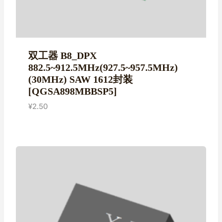
双工器 B8_DPX
882.5~912.5MHz(927.5~957.5MHz)
(30MHz) SAW 1612封装
[QGSA898MBBSP5]
¥
2.50