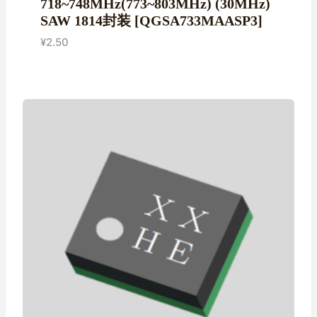
718~748MHz(773~803MHz) (30MHz)
SAW 1814封装 [QGSA733MAASP3]
¥
2.50