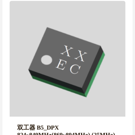
双工器 B5_DPX
824~849MHz(869~894MHz) (25MHz)