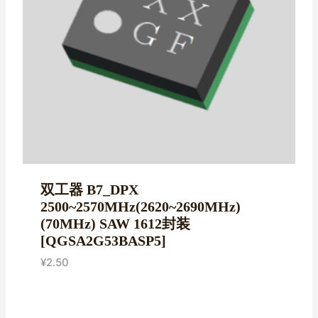
双工器 B7_DPX
2500~2570MHz(2620~2690MHz)
(70MHz) SAW 1612封装
[QGSA2G53BASP5]
¥
2.50