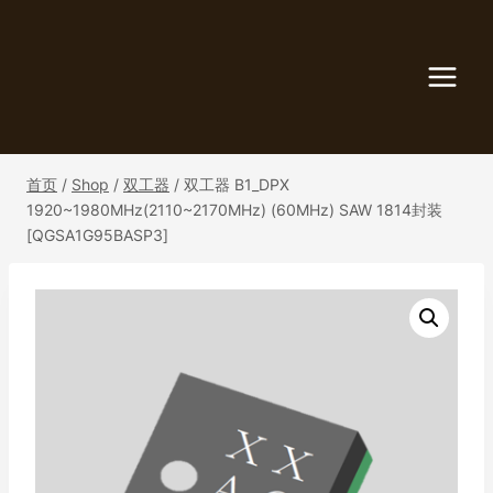
跳
到
内
容
首页
/
Shop
/
双工器
/
双工器 B1_DPX
1920~1980MHz(2110~2170MHz) (60MHz) SAW 1814封装
[QGSA1G95BASP3]