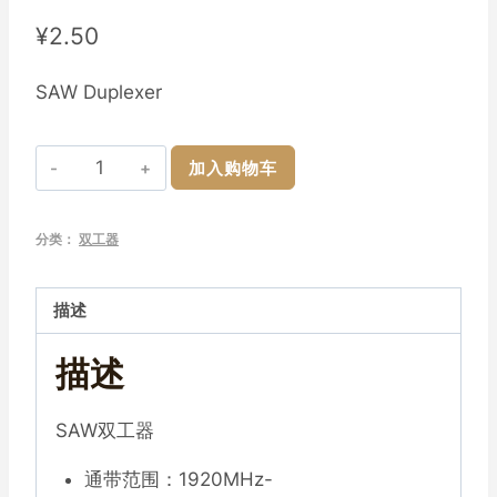
¥
2.50
SAW Duplexer
双
加入购物车
工
器
分类：
双工器
B1_DPX
1920~1980MHz(2110~2170MHz)
(60MHz)
描述
SAW
描述
1814
封
装
SAW双工器
[QGSA1G95BASP3]
通带范围：1920MHz-
数