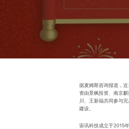
据麦姆斯咨询报道，近
资由景枫投资、南京麒
川、王新福共同参与完
建设。
宙讯科技成立于201