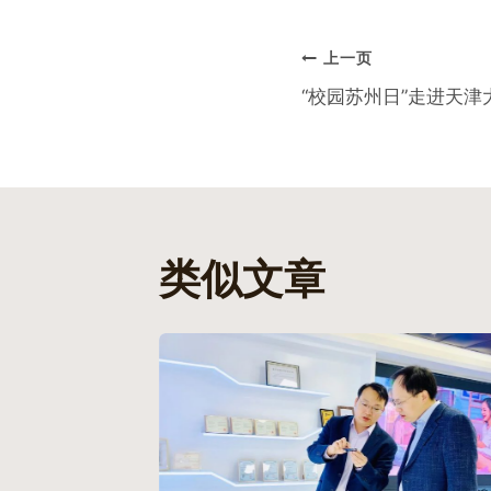
文
上一页
“校园苏州日”走进天津
章
导
航
类似文章