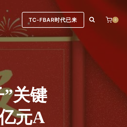
TC-FBAR时代已来
0
”关键
亿元A