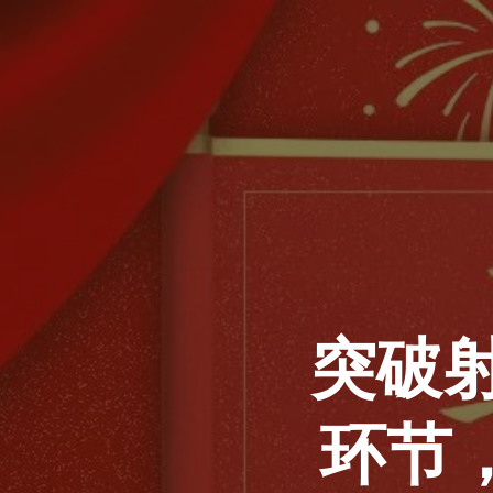
跳
到
内
容
突破
环节