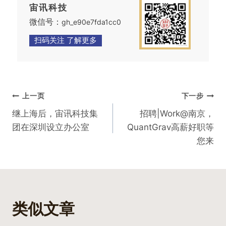
宙讯科技
微信号：
gh_e90e7fda1cc0
扫码关注 了解更多
文
上一页
下一步
继上海后，宙讯科技集
招聘|Work@南京，
章
团在深圳设立办公室
QuantGrav高薪好职等
导
您来
航
类似文章