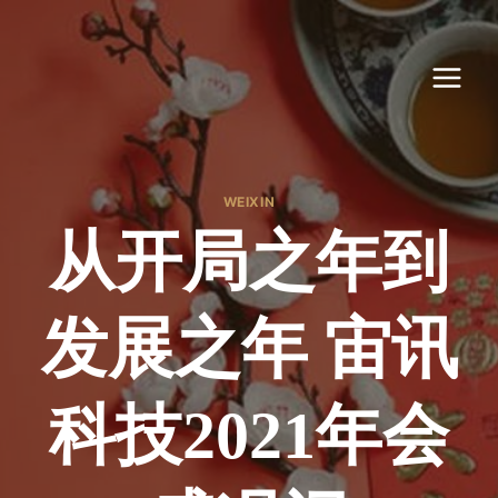
跳
到
内
容
WEIXIN
从开局之年到
发展之年 宙讯
科技2021年会