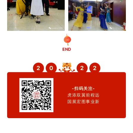
END
2
0
2
2
-扫码关注-
虎添双翼前程远
国展宏图事业新