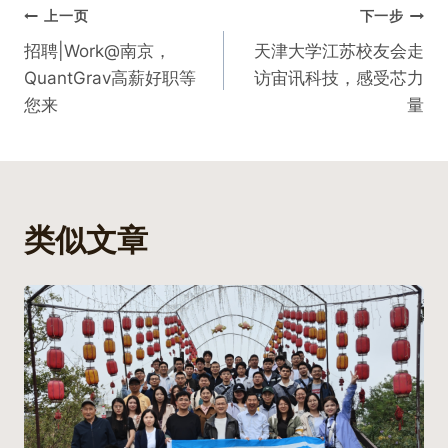
文
上一页
下一步
招聘|Work@南京，
天津大学江苏校友会走
章
QuantGrav高薪好职等
访宙讯科技，感受芯力
导
您来
量
航
类似文章